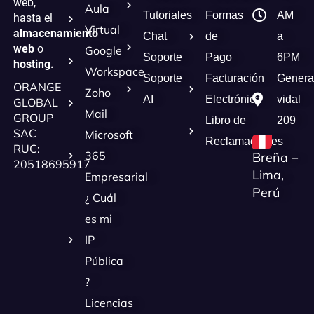
web,
Aula
Tutoriales
Formas
AM
hasta el
Virtual
almacenamiento
Chat
de
a
web
o
Google
Soporte
Pago
6PM
hosting.
Workspace
Soporte
Facturación
Genera
ORANGE
Zoho
AI
Electrónica
vidal
GLOBAL
Mail
GROUP
Libro de
209
SAC
Microsoft
Reclamaciones
RUC:
365
Breña –
20518695917
Lima,
Empresarial
Perú
¿ Cuál
es mi
IP
Pública
?
Licencias