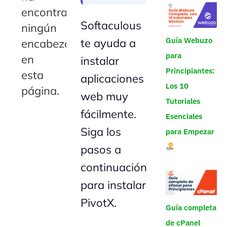
encontrado
Softaculous
ningún
Guía Webuzo
te ayuda a
encabezado
para
en
instalar
Principiantes:
esta
aplicaciones
Los 10
página.
web muy
Tutoriales
fácilmente.
Esenciales
Siga los
para Empezar
pasos a
continuación
para instalar
PivotX.
Guía completa
de cPanel