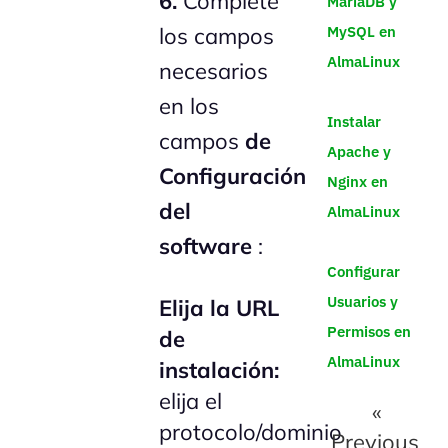
6.
Complete
MariaDB y
MySQL en
los campos
AlmaLinux
necesarios
en los
Instalar
campos
de
Apache y
Configuración
Nginx en
del
AlmaLinux
software
:
Configurar
Usuarios y
Elija la URL
Permisos en
de
AlmaLinux
instalación:
elija el
«
protocolo/dominio
Previous