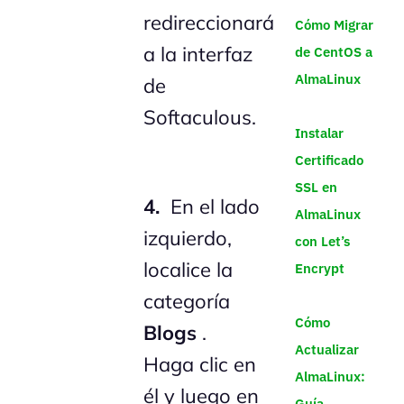
redireccionará
Cómo Migrar
a la interfaz
de CentOS a
AlmaLinux
de
Softaculous.
Instalar
Certificado
SSL en
4.
En el lado
AlmaLinux
izquierdo,
con Let’s
localice la
Encrypt
categoría
Cómo
Blogs
.
Actualizar
Haga clic en
AlmaLinux:
él y luego en
Guía