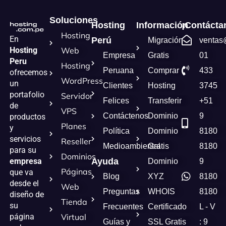
Soluciones
Hosting
Información
¡Contácta
Hosting
En
Perú
Migración
ventas
Hosting
Web
Empresa
Gratis
01
Peru
Hosting
Peruana
Comprar
433
ofrecemos
WordPress
un
Clientes
Hosting
3745
portafolio
Servidor
Felices
Transferir
+51
de
VPS
Contáctenos
Dominio
9
productos
Planes
y
Política
Dominio
8180
servicios
Reseller
Medioambiental
Gratis
8180
para su
Dominios
empresa
Ayuda
Dominio
9
Páginas
que va
Blog
XYZ
8180
desde el
Web
Preguntas
WHOIS
8180
diseño de
Tienda
su
Frecuentes
Certificado
L - V
página
Virtual
Guías y
SSL Gratis
: 9