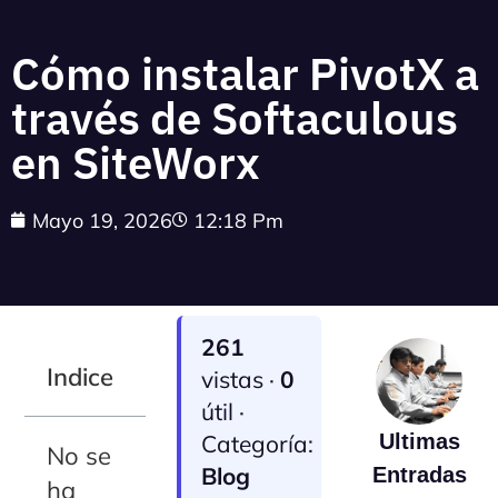
Cómo instalar PivotX a
través de Softaculous
en SiteWorx
Mayo 19, 2026
12:18 Pm
261
Indice
vistas ·
0
útil ·
Categoría:
Ultimas
No se
Blog
Entradas
ha