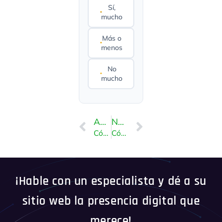
Sí,
mucho
Más o
menos
No
mucho
ANTERIOR
NEXT
Cómo instalar Chyrp a través de Softaculous en SiteWorx
Cómo instalar FlatPress a través de Softaculous en SiteWorx
¡Hable con un especialista y dé a su
sitio web la presencia digital que
merece!