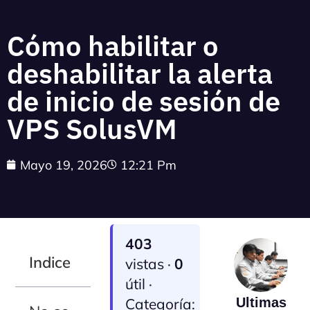
Cómo habilitar o
deshabilitar la alerta
de inicio de sesión de
VPS SolusVM
Mayo 19, 2026
12:21 Pm
403
Indice
vistas ·
0
útil ·
Categoría:
Ultimas