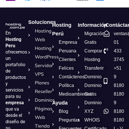
Soluciones
Hosting
Información
¡Contácta
Hosting
En
Perú
Migración
ventas
Hosting
Web
Empresa
Gratis
01
Peru
Hosting
Peruana
Comprar
433
ofrecemos
WordPress
un
Clientes
Hosting
3745
portafolio
Servidor
Felices
Transferir
+51
de
VPS
Contáctenos
Dominio
9
productos
Planes
y
Política
Dominio
8180
servicios
Reseller
Medioambiental
Gratis
8180
para su
Dominios
empresa
Ayuda
Dominio
9
Páginas
que va
Blog
XYZ
8180
desde el
Web
Preguntas
WHOIS
8180
diseño de
Tienda
su
Frecuentes
Certificado
L - V