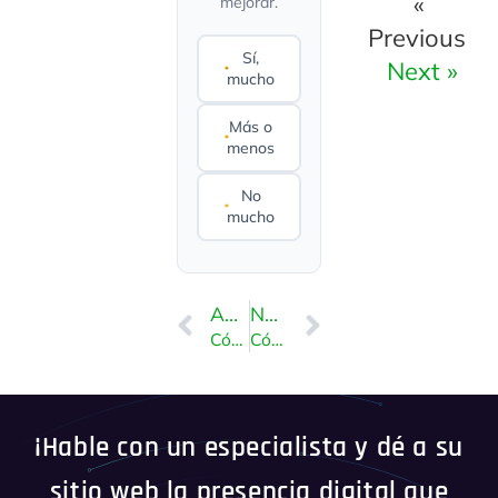
«
mejorar.
Previous
Sí,
Next »
mucho
Más o
menos
No
mucho
ANTERIOR
NEXT
Cómo cambiar la dirección de correo electrónico de la cuenta SolusVM
Cómo cambiar la contraseña del panel de control de SolusVM
¡Hable con un especialista y dé a su
sitio web la presencia digital que