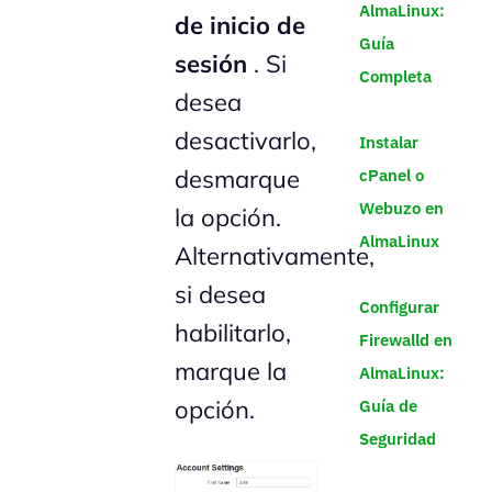
AlmaLinux:
de inicio de
Guía
sesión
. Si
Completa
desea
desactivarlo,
Instalar
desmarque
cPanel o
Webuzo en
la opción.
AlmaLinux
Alternativamente,
si desea
Configurar
habilitarlo,
Firewalld en
marque la
AlmaLinux:
opción.
Guía de
Seguridad