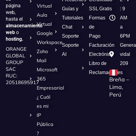
página
Virtual
Guías y
SSL Gratis
: 9
web,
Aula
Tutoriales
Formas
AM
hasta el
Virtual
almacenamiento
Chat
de
a
web
o
Google
Soporte
Pago
6PM
hosting.
Workspace
Soporte
Facturación
Genera
ORANGE
Zoho
AI
Electrónica
vidal
GLOBAL
Mail
GROUP
Libro de
209
SAC
Microsoft
Reclamaciones
RUC:
365
Breña –
20518695917
Lima,
Empresarial
Perú
¿ Cuál
es mi
IP
Pública
?