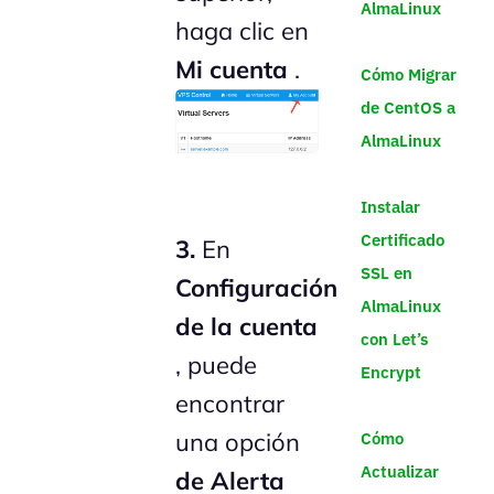
AlmaLinux
haga clic en
Mi cuenta
.
Cómo Migrar
de CentOS a
AlmaLinux
Instalar
Certificado
3.
En
SSL en
Configuración
AlmaLinux
de la cuenta
con Let’s
, puede
Encrypt
encontrar
una opción
Cómo
Actualizar
de Alerta