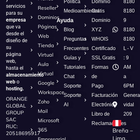
Política
Dominio
8180
servicios
Reseller
Medioambiental
Gratis
8180
para su
Dominios
empresa
Ayuda
Dominio
9
Páginas
que va
Blog
XYZ
8180
desde el
Web
Preguntas
WHOIS
8180
diseño de
Tienda
su
Frecuentes
Certificado
L - V
página
Virtual
Guías y
SSL Gratis
: 9
web,
Aula
Tutoriales
Formas
AM
hasta el
Virtual
almacenamiento
Chat
de
a
web
o
Google
Soporte
Pago
6PM
hosting.
Workspace
Soporte
Facturación
Genera
ORANGE
Zoho
AI
Electrónica
vidal
GLOBAL
Mail
GROUP
Libro de
209
SAC
Microsoft
Reclamaciones
RUC:
365
Breña –
20518695917
Lima,
Empresarial