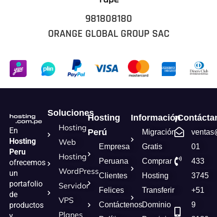
981808180
ORANGE GLOBAL GROUP SAC
Soluciones
Hosting
Información
¡Contácta
Hosting
En
Perú
Migración
ventas
Hosting
Web
Empresa
Gratis
01
Peru
Hosting
Peruana
Comprar
433
ofrecemos
WordPress
un
Clientes
Hosting
3745
portafolio
Servidor
Felices
Transferir
+51
de
VPS
Contáctenos
Dominio
9
productos
Planes
y