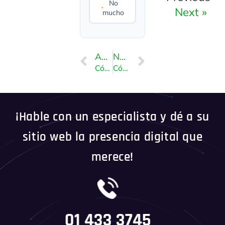
No
Next »
mucho
ANTERIOR
NEXT
Cómo cambiar la cuota de usuarios de FTP en cPanel
Cómo instalar el cliente Filezilla en Windows
¡Hable con un especialista y dé a su
sitio web la presencia digital que
merece!
01 433 3745