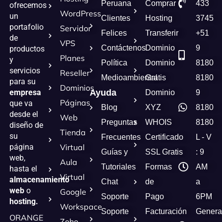
Peruana
Comprar
433
ofrecemos
WordPress
un
Clientes
Hosting
3745
portafolio
Servidor
Felices
Transferir
+51
de
VPS
Contáctenos
Dominio
9
productos
Planes
y
Política
Dominio
8180
servicios
Reseller
Medioambiental
Gratis
8180
para su
Dominios
empresa
Ayuda
Dominio
9
Páginas
que va
Blog
XYZ
8180
desde el
Web
Preguntas
WHOIS
8180
diseño de
Tienda
su
Frecuentes
Certificado
L - V
página
Virtual
Guías y
SSL Gratis
: 9
web,
Aula
Tutoriales
Formas
AM
hasta el
Virtual
almacenamiento
Chat
de
a
web
o
Google
Soporte
Pago
6PM
hosting.
Workspace
Soporte
Facturación
Genera
ORANGE
Zoho