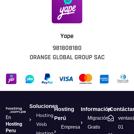
Yape
981808180
ORANGE GLOBAL GROUP SAC
Soluciones
Hosting
Información
¡Contácta
Hosting
En
Perú
Migración
ventas
Hosting
Web
Empresa
Gratis
01
Peru
Hosting