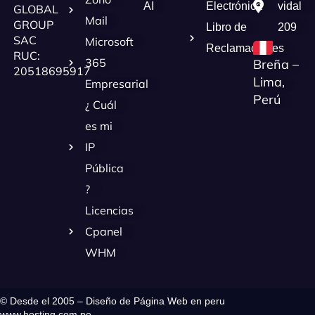
AI
Electrónica
vidal
GLOBAL
Mail
GROUP
Libro de
209
SAC
Microsoft
Reclamaciones
RUC:
365
Breña –
20518695917
Lima,
Empresarial
Perú
¿ Cuál
es mi
IP
Pública
?
Licencias
Cpanel
WHM
© Desde el 2005 – Diseño de Página Web en peru
www.hosting.com.pe