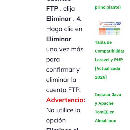
FTP
, elija
principiante)
Eliminar
.
4.
Haga clic en
Eliminar
Tabla de
una vez más
Compatibilidad
para
Laravel y PHP
confirmar y
[Actualizada
2026]
eliminar la
cuenta FTP.
Instalar Java
Advertencia:
y Apache
No utilice la
TomEE en
opción
AlmaLinux