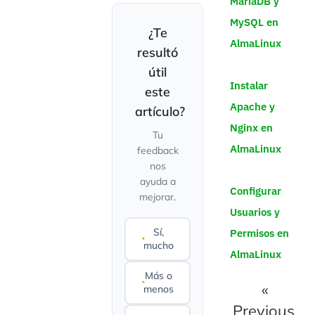
MariaDB y
MySQL en
¿Te
AlmaLinux
resultó
útil
Instalar
este
Apache y
artículo?
Nginx en
Tu
AlmaLinux
feedback
nos
ayuda a
Configurar
mejorar.
Usuarios y
Sí,
Permisos en
mucho
AlmaLinux
Más o
«
menos
Previous