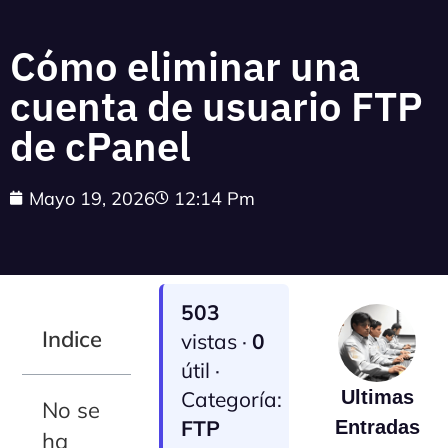
Cómo eliminar una
cuenta de usuario FTP
de cPanel
Mayo 19, 2026
12:14 Pm
503
Indice
vistas ·
0
útil ·
Categoría:
Ultimas
No se
FTP
Entradas
ha