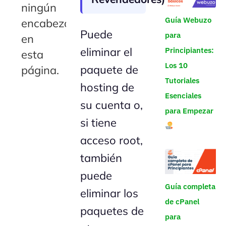
ningún
Guía Webuzo
encabezado
Puede
para
en
eliminar el
Principiantes:
esta
Los 10
paquete de
página.
Tutoriales
hosting de
Esenciales
su cuenta o,
para Empezar
si tiene
acceso root,
también
puede
Guía completa
eliminar los
de cPanel
paquetes de
para