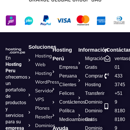
Soluciones
Hosting
Información
¡Contácta
Hosting
En
Perú
Migración
ventas
Hosting
Web
Empresa
Gratis
01
Peru
Hosting
Peruana
Comprar
433
ofrecemos
WordPress
un
Clientes
Hosting
3745
portafolio
Servidor
Felices
Transferir
+51
de
VPS
Contáctenos
Dominio
9
productos
Planes
y
Política
Dominio
8180
servicios
Reseller
Medioambiental
Gratis
8180
para su
Dominios
empresa
Ayuda
Dominio
9