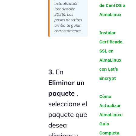
actualización
de CentOS a
(renovación
AlmaLinux
2026). Los
pasos descritos
arriba te guían
correctamente.
Instalar
Certificado
SSL en
AlmaLinux
con Let’s
3.
En
Encrypt
Eliminar un
paquete
,
Cómo
seleccione el
Actualizar
paquete que
AlmaLinux:
Guía
desea
Completa
eliminar y