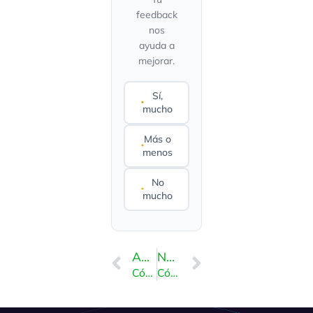
feedback
nos
ayuda a
mejorar.
Sí,
mucho
Más o
menos
No
mucho
ANTERIOR
NEXT
Cómo editar un paquete de hosting en WHM
Cómo crear una lista de funciones en WHM