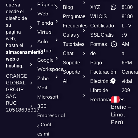
Páginas
que va
Blog
XYZ
8180
desde el
Web
Preguntas
WHOIS
8180
diseño de
Tienda
su
Frecuentes
Certificado
L - V
página
Virtual
Guías y
SSL Gratis
: 9
web,
Aula
Tutoriales
Formas
AM
hasta el
Virtual
almacenamiento
Chat
de
a
web
o
Google
Soporte
Pago
6PM
hosting.
Workspace
Soporte
Facturación
Genera
ORANGE
Zoho
AI
Electrónica
vidal
GLOBAL
Mail
GROUP
Libro de
209
SAC
Microsoft
Reclamaciones
RUC:
365
Breña –
20518695917
Lima,
Empresarial
Perú
¿ Cuál
es mi