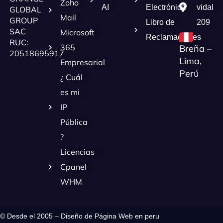
Zoho
AI
Electrónica
vidal
GLOBAL
Mail
GROUP
Libro de
209
SAC
Microsoft
Reclamaciones
RUC:
365
Breña –
20518695917
Lima,
Empresarial
Perú
¿ Cuál
es mi
IP
Pública
?
Licencias
Cpanel
WHM
© Desde el 2005 – Diseño de Página Web en peru