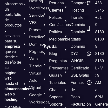
Hosting
Peruana
Comprar
433
ofrecemos
WordPress
un
Clientes
Hosting
3745
portafolio
Servidor
Felices
Transferir
+51
de
VPS
Contáctenos
Dominio
9
productos
Planes
y
Política
Dominio
8180
servicios
Reseller
Medioambiental
Gratis
8180
para su
Dominios
empresa
Ayuda
Dominio
9
Páginas
que va
Blog
XYZ
8180
desde el
Web
Preguntas
WHOIS
8180
diseño de
Tienda
su
Frecuentes
Certificado
L - V
página
Virtual
Guías y
SSL Gratis
: 9
web,
Aula
Tutoriales
Formas
AM
hasta el
Virtual
almacenamiento
Chat
de
a
web
o
Google
Soporte
Pago
6PM
hosting.
Workspace
Soporte
Facturación
Genera
ORANGE