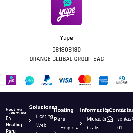
Yape
981808180
ORANGE GLOBAL GROUP SAC
Soluciones
Hosting
Información
¡Contácta
Hosting
En
Perú
Migración
ventas
Hosting
Web
Empresa
Gratis
01
Peru