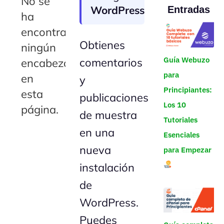
No se
WordPress
Entradas
ha
encontrado
Obtienes
ningún
Guía Webuzo
comentarios
encabezado
para
en
y
Principiantes:
esta
publicaciones
Los 10
página.
de muestra
Tutoriales
en una
Esenciales
nueva
para Empezar
instalación
de
WordPress.
Puedes