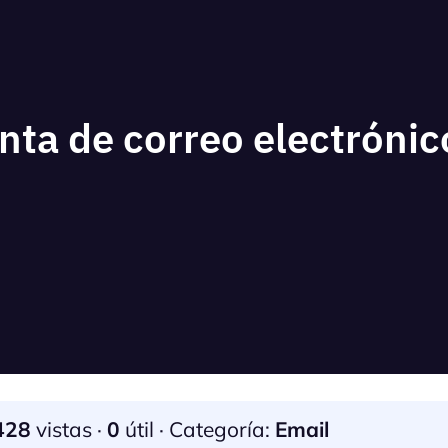
ta de correo electrónic
428
vistas ·
0
útil · Categoría:
Email