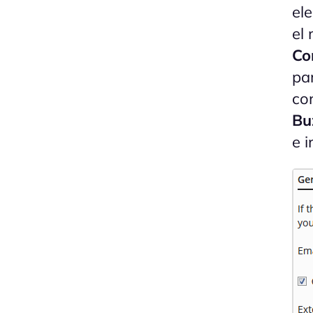
ele
el
Co
pa
co
Bu
e 