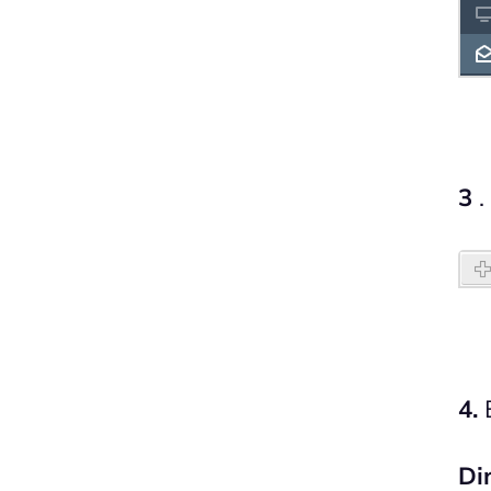
3
.
4.
E
Di