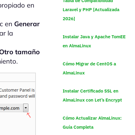
Tabla de Compatibilidad
apropiado en
Laravel y PHP [Actualizada
2026]
ic en
Generar
ar la
Instalar Java y Apache TomEE
en AlmaLinux
Otro tamaño
iento.
Cómo Migrar de CentOS a
AlmaLinux
Instalar Certificado SSL en
AlmaLinux con Let’s Encrypt
Cómo Actualizar AlmaLinux:
Guía Completa