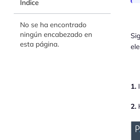
Indice
No se ha encontrado
ningún encabezado en
Si
esta página.
ele
1.
I
2.
H