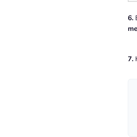
6.
E
me
7.
H