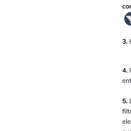
co
3.
H
4.
I
en
5.
L
fil
el