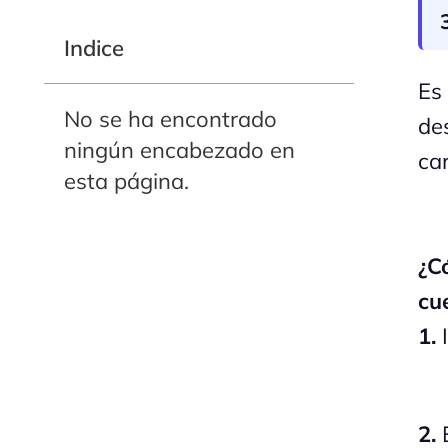
Indice
Es 
No se ha encontrado
des
ningún encabezado en
ca
esta página.
¿C
cu
1.
I
2.
E