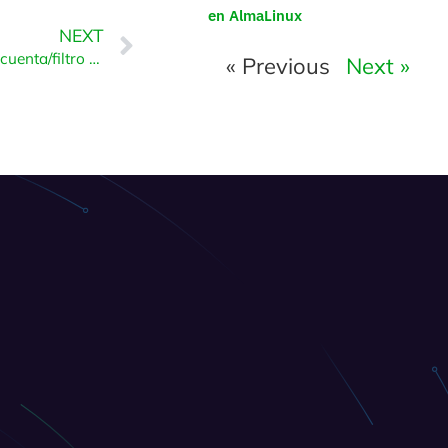
en AlmaLinux
NEXT
Cómo editar un nivel de cuenta/filtro de correo electrónico global en cPanel
« Previous
Next »