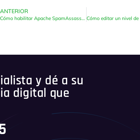
ANTERIOR
Cómo habilitar Apache SpamAssassin y SpamBox en cPanel
alista y dé a su
ia digital que
45