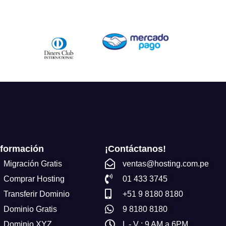
nformación
¡Contáctanos!
Migración Gratis
ventas@hosting.com.pe
Comprar Hosting
01 433 3745
Transferir Dominio
+51 9 8180 8180
Dominio Gratis
9 8180 8180
Dominio XYZ
L - V : 9 AM a 6PM