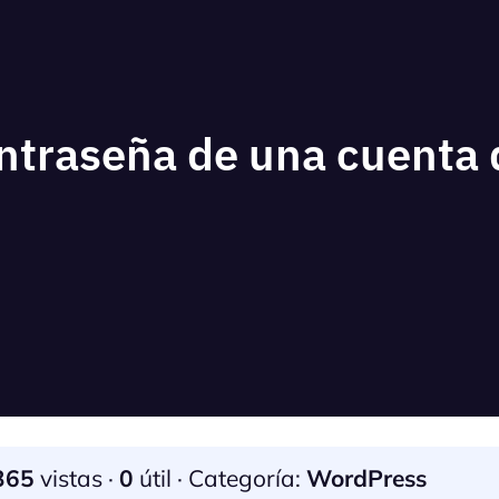
ntraseña de una cuenta
365
vistas ·
0
útil · Categoría:
WordPress