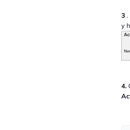
3
.
y 
4.
C
Ac