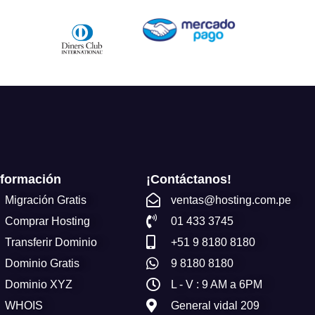
nformación
¡Contáctanos!
Migración Gratis
ventas@hosting.com.pe
Comprar Hosting
01 433 3745
Transferir Dominio
+51 9 8180 8180
Dominio Gratis
9 8180 8180
Dominio XYZ
L - V : 9 AM a 6PM
WHOIS
General vidal 209