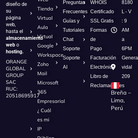
Preguntas
WHOIS
8180
diseño de
Tienda
su
Frecuentes
Certificado
L - V
página
Virtual
Guías y
SSL Gratis
: 9
web,
Aula
Tutoriales
Formas
AM
hasta el
Virtual
almacenamiento
Chat
de
a
web
o
Google
Soporte
Pago
6PM
hosting.
Workspace
Soporte
Facturación
Genera
ORANGE
Zoho
AI
Electrónica
vidal
GLOBAL
Mail
GROUP
Libro de
209
SAC
Microsoft
Reclamaciones
RUC:
365
Breña –
20518695917
Lima,
Empresarial
Perú
¿ Cuál
es mi
IP
Pública