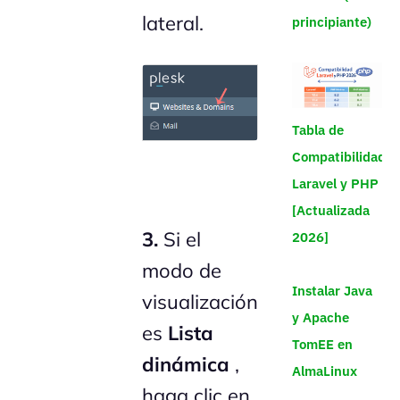
lateral.
principiante)
Tabla de
Compatibilidad
Laravel y PHP
[Actualizada
3.
Si el
2026]
modo de
Instalar Java
visualización
y Apache
es
Lista
TomEE en
dinámica
,
AlmaLinux
haga clic en