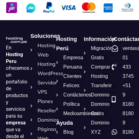
Soluciones
Hosting
Información
¡Contácta
Hosting
En
Perú
Migración
ventas
Hosting
Web
Empresa
Gratis
01
Peru
Hosting
Peruana
Comprar
433
ofrecemos
WordPress
un
Clientes
Hosting
3745
portafolio
Servidor
Felices
Transferir
+51
de
VPS
Contáctenos
Dominio
9
productos
Planes
y
Política
Dominio
8180
servicios
Reseller
Medioambiental
Gratis
8180
para su
Dominios
empresa
Ayuda
Dominio
9
Páginas
que va
Blog
XYZ
8180
desde el
Web