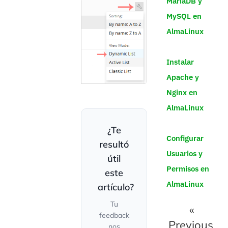
MariaDB y
MySQL en
AlmaLinux
Instalar
Apache y
Nginx en
AlmaLinux
¿Te
Configurar
resultó
Usuarios y
útil
Permisos en
este
AlmaLinux
artículo?
Tu
«
feedback
Previous
nos