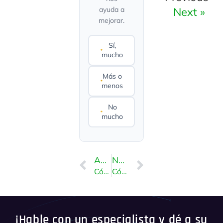
Next »
ayuda a
mejorar.
Sí,
mucho
Más o
menos
No
mucho
ANTERIOR
NEXT
Cómo comprobar el uso del disco y del ancho de banda en Plesk
Cómo crear tareas programadas en Plesk
¡Hable con un especialista y dé a su