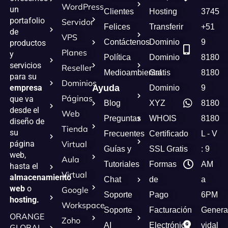
WordPress
un
Clientes
Hosting
3745
portafolio
Servidor
Felices
Transferir
+51
de
VPS
Contáctenos
Dominio
9
productos
Planes
y
Política
Dominio
8180
servicios
Reseller
Medioambiental
Gratis
8180
para su
Dominios
empresa
Ayuda
Dominio
9
Páginas
que va
Blog
XYZ
8180
desde el
Web
Preguntas
WHOIS
8180
diseño de
Tienda
su
Frecuentes
Certificado
L - V
página
Virtual
Guías y
SSL Gratis
: 9
web,
Aula
Tutoriales
Formas
AM
hasta el
Virtual
almacenamiento
Chat
de
a
web
o
Google
Soporte
Pago
6PM
hosting.
Workspace
Soporte
Facturación
Genera
ORANGE
Zoho
AI
Electrónica
vidal
GLOBAL