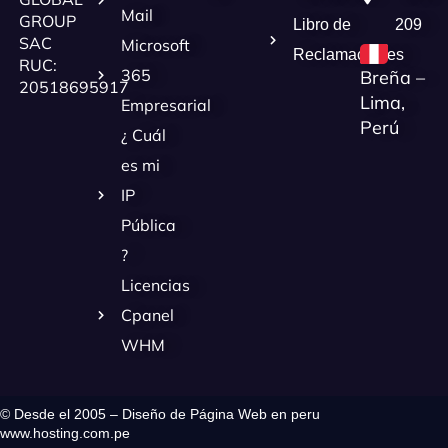
Mail
GROUP
Libro de
209
SAC
Microsoft
Reclamaciones
RUC:
365
Breña –
20518695917
Lima,
Empresarial
Perú
¿ Cuál
es mi
IP
Pública
?
Licencias
Cpanel
WHM
© Desde el 2005 – Diseño de Página Web en peru
www.hosting.com.pe