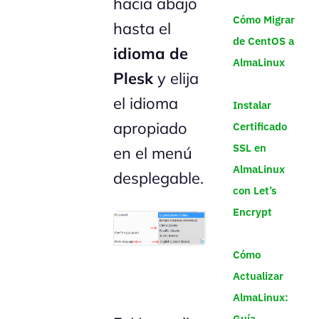
hacia abajo
Cómo Migrar
hasta el
de CentOS a
idioma de
AlmaLinux
Plesk
y elija
el idioma
Instalar
apropiado
Certificado
SSL en
en el menú
AlmaLinux
desplegable.
con Let’s
Encrypt
Cómo
Actualizar
AlmaLinux:
Guía