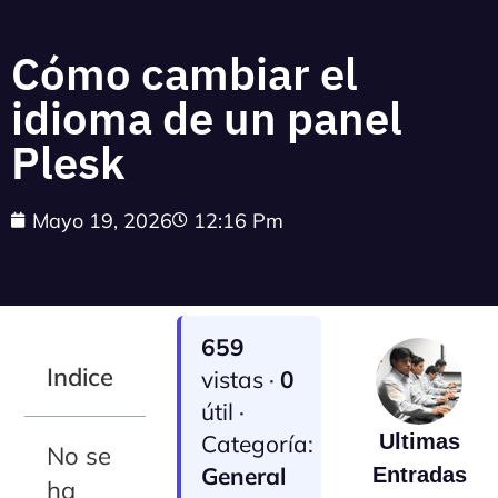
Cómo cambiar el
idioma de un panel
Plesk
Mayo 19, 2026
12:16 Pm
659
Indice
vistas ·
0
útil ·
Categoría:
Ultimas
No se
General
Entradas
ha