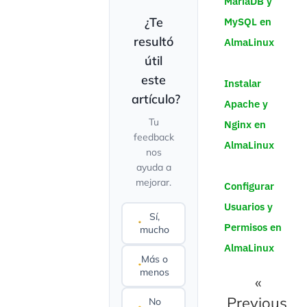
MariaDB y
¿Te
MySQL en
resultó
AlmaLinux
útil
este
Instalar
artículo?
Apache y
Tu
Nginx en
feedback
AlmaLinux
nos
ayuda a
mejorar.
Configurar
Usuarios y
Sí,
Permisos en
mucho
AlmaLinux
Más o
menos
«
Previous
No