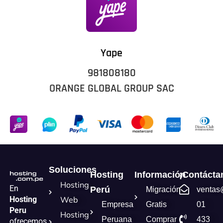
Yape
981808180
ORANGE GLOBAL GROUP SAC
Soluciones
Hosting
Información
¡Contácta
Hosting
En
Perú
Migración
ventas
Hosting
Web
Empresa
Gratis
01
Peru
Hosting
Peruana
Comprar
433
ofrecemos