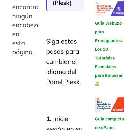
(Plesk)
encontrado
ningún
Guía Webuzo
encabezado
para
en
Siga estos
Principiantes:
esta
Los 10
pasos para
página.
Tutoriales
cambiar el
Esenciales
idioma del
para Empezar
Panel Plesk.
1.
Inicie
Guía completa
sesión en su
de cPanel