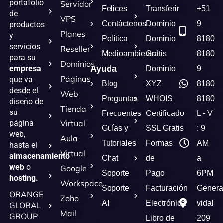
portafolio
Servidor
Felices
Transferir
+51
de
VPS
Contáctenos
Dominio
9
productos
Planes
y
Política
Dominio
8180
servicios
Reseller
Medioambiental
Gratis
8180
para su
Dominios
empresa
Ayuda
Dominio
9
Páginas
que va
Blog
XYZ
8180
desde el
Web
Preguntas
WHOIS
8180
diseño de
Tienda
su
Frecuentes
Certificado
L - V
página
Virtual
Guías y
SSL Gratis
: 9
web,
Aula
Tutoriales
Formas
AM
hasta el
Virtual
almacenamiento
Chat
de
a
web
o
Google
Soporte
Pago
6PM
hosting.
Workspace
Soporte
Facturación
Genera
ORANGE
Zoho
AI
Electrónica
vidal
GLOBAL
Mail
GROUP
Libro de
209