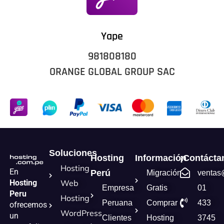
Yape
981808180
ORANGE GLOBAL GROUP SAC
Soluciones
Hosting
Información
¡Contácta
Hosting
En
Perú
Migración
ventas
Hosting
Web
Empresa
Gratis
01
Peru
Hosting
Peruana
Comprar
433
ofrecemos
WordPress
un
Clientes
Hosting
3745