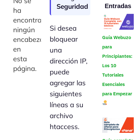
No se
Seguridad
Entradas
ha
encontrado
Si desea
ningún
Guía Webuzo
bloquear
encabezado
para
en
una
Principiantes:
esta
dirección IP,
Los 10
página.
puede
Tutoriales
agregar las
Esenciales
siguientes
para Empezar
líneas a su
archivo
htaccess.