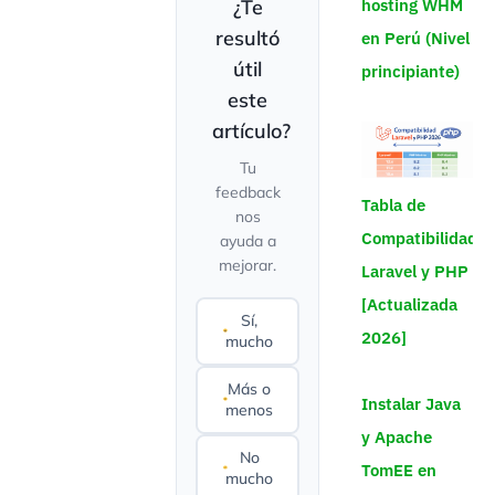
hosting WHM
¿Te
resultó
en Perú (Nivel
útil
principiante)
este
artículo?
Tu
feedback
Tabla de
nos
Compatibilidad
ayuda a
mejorar.
Laravel y PHP
[Actualizada
Sí,
2026]
mucho
Más o
Instalar Java
menos
y Apache
No
TomEE en
mucho