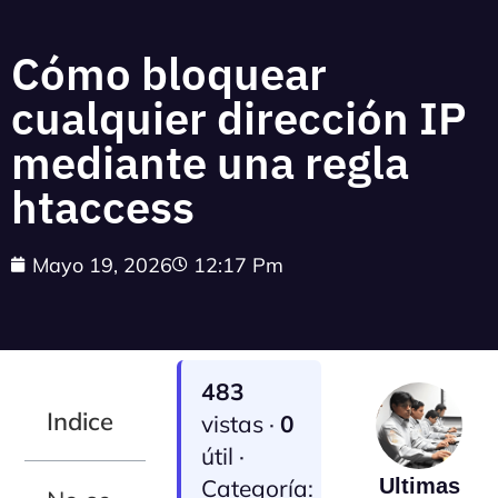
Cómo bloquear
cualquier dirección IP
mediante una regla
htaccess
Mayo 19, 2026
12:17 Pm
483
Indice
vistas ·
0
útil ·
Categoría:
Ultimas