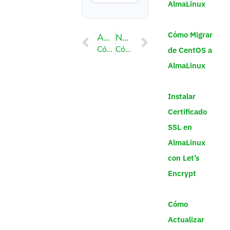
AlmaLinux
Cómo Migrar
ANTERIOR
NEXT
Cómo proteger las imágenes del sitio web para que no se muestren en un sitio web externo
Cómo deshabilitar la navegación por directorios usando la regla htaccess
de CentOS a
AlmaLinux
Instalar
Certificado
SSL en
AlmaLinux
con Let’s
Encrypt
Cómo
Actualizar