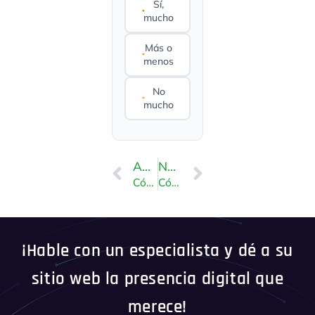
Sí,
mucho
Más o
menos
No
mucho
ANTERIOR
NEXT
Cómo bloquear correos electrónicos que contienen la palabra vacía en DirectAdmin
Cómo eliminar filtros de spam de correo electrónico en DirectAdmin
¡Hable con un especialista y dé a su
sitio web la presencia digital que
merece!