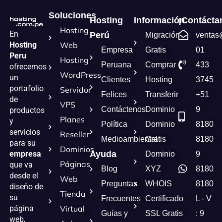
Soluciones
Hosting
Información
¡Contácta
Hosting
En
Perú
Migración
ventas
Hosting
Web
Empresa
Gratis
01
Peru
Hosting
Peruana
Comprar
433
ofrecemos
WordPress
un
Clientes
Hosting
3745
portafolio
Servidor
Felices
Transferir
+51
de
VPS
Contáctenos
Dominio
9
productos
Planes
y
Política
Dominio
8180
servicios
Reseller
Medioambiental
Gratis
8180
para su
Dominios
empresa
Ayuda
Dominio
9
Páginas
que va
Blog
XYZ
8180
desde el
Web
Preguntas
WHOIS
8180
diseño de
Tienda
su
Frecuentes
Certificado
L - V
página
Virtual
Guías y
SSL Gratis
: 9
web,