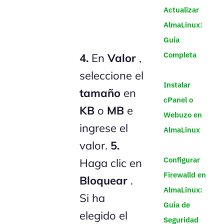
Actualizar
AlmaLinux:
Guía
Completa
4.
En
Valor
,
seleccione el
Instalar
tamaño
en
cPanel o
KB
o
MB
e
Webuzo en
ingrese el
AlmaLinux
valor.
5.
Configurar
Haga clic en
Firewalld en
Bloquear
.
AlmaLinux:
Si ha
Guía de
elegido el
Seguridad