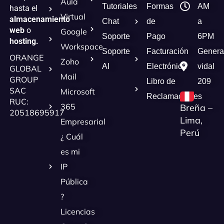
Aula
Tutoriales
Formas
AM
hasta el
Virtual
almacenamiento
Chat
de
a
web
o
Google
Soporte
Pago
6PM
hosting.
Workspace
Soporte
Facturación
Genera
ORANGE
Zoho
AI
Electrónica
vidal
GLOBAL
Mail
GROUP
Libro de
209
SAC
Microsoft
Reclamaciones
RUC:
365
Breña –
20518695917
Lima,
Empresarial
Perú
¿ Cuál
es mi
IP
Pública
?
Licencias