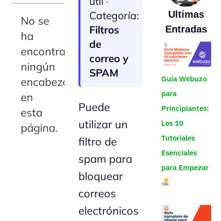
útil ·
Categoría:
Ultimas
No se
Filtros
Entradas
ha
de
encontrado
correo y
ningún
SPAM
Guía Webuzo
encabezado
para
en
Puede
Principiantes:
esta
utilizar un
Los 10
página.
Tutoriales
filtro de
Esenciales
spam para
para Empezar
bloquear
correos
electrónicos