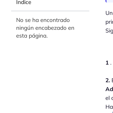
Indice
Un
No se ha encontrado
pr
ningún encabezado en
Si
esta página.
1
.
2.
E
Ad
el
Haz