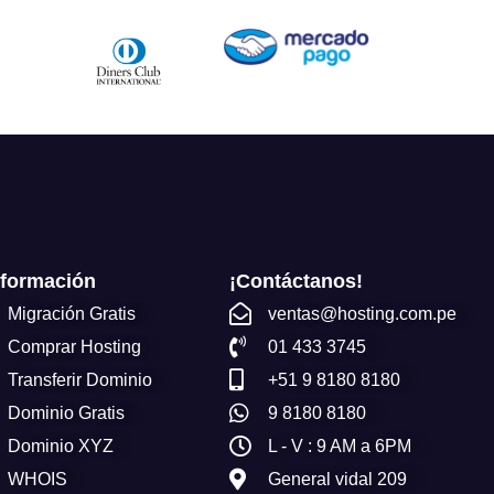
nformación
¡Contáctanos!
Migración Gratis
ventas@hosting.com.pe
Comprar Hosting
01 433 3745
Transferir Dominio
+51 9 8180 8180
Dominio Gratis
9 8180 8180
Dominio XYZ
L - V : 9 AM a 6PM
WHOIS
General vidal 209