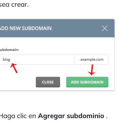
sea crear.
aga clic en
Agregar subdominio
.