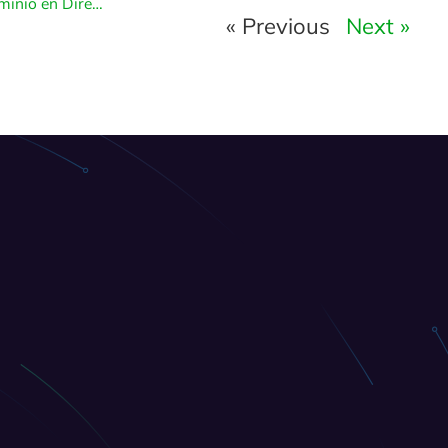
Cómo eliminar el subdominio en DirectAdmin
« Previous
Next »