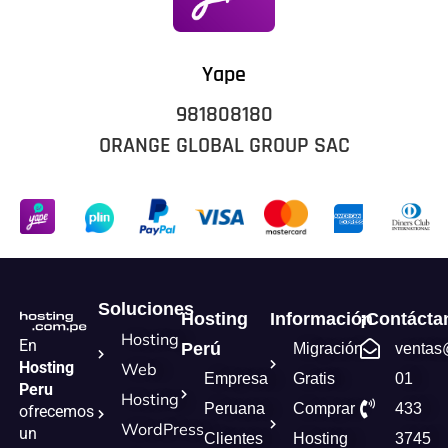
Yape
981808180
ORANGE GLOBAL GROUP SAC
Soluciones
Hosting
Información
¡Contácta
Hosting
En
Perú
Migración
ventas
Hosting
Web
Empresa
Gratis
01
Peru
Hosting
Peruana
Comprar
433
ofrecemos
WordPress
un
Clientes
Hosting
3745