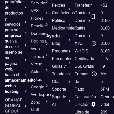
portafolio
Servidor
Felices
Transferir
+51
de
VPS
Contáctenos
Dominio
9
productos
Planes
y
Política
Dominio
8180
servicios
Reseller
Medioambiental
Gratis
8180
para su
Dominios
empresa
Ayuda
Dominio
9
Páginas
que va
Blog
XYZ
8180
desde el
Web
Preguntas
WHOIS
8180
diseño de
Tienda
su
Frecuentes
Certificado
L - V
página
Virtual
Guías y
SSL Gratis
: 9
web,
Aula
Tutoriales
Formas
AM
hasta el
Virtual
almacenamiento
Chat
de
a
web
o
Google
Soporte
Pago
6PM
hosting.
Workspace
Soporte
Facturación
Genera
ORANGE
Zoho
AI
Electrónica
vidal
GLOBAL
Mail
GROUP
Libro de
209