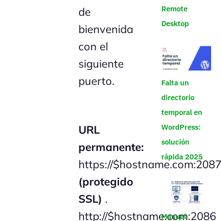
Remote
de
Desktop
bienvenida
con el
siguiente
puerto.
Falta un
directorio
temporal en
WordPress:
URL
solución
permanente:
rápida 2025
https://$hostname.com:208
(protegido
SSL)
.
http://$hostname.com:2086
Manual