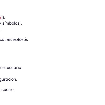
).
r
y símbolos).
.
los necesitarás
 el usuario
guración.
usuario