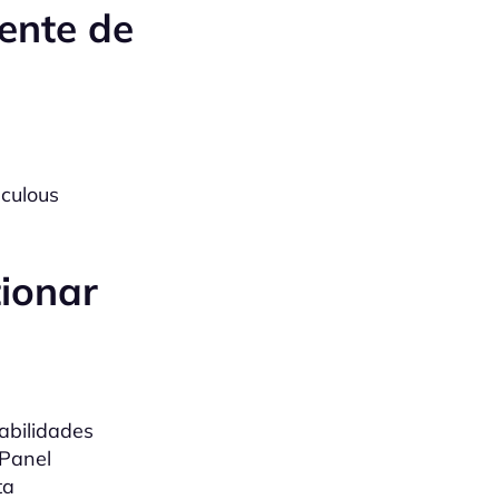
tente de
culous
ionar
abilidades
cPanel
ta