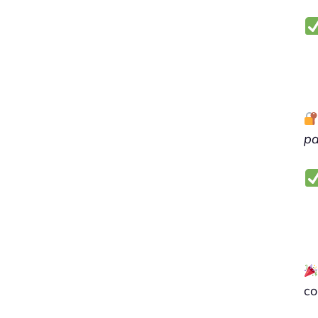
pa
co