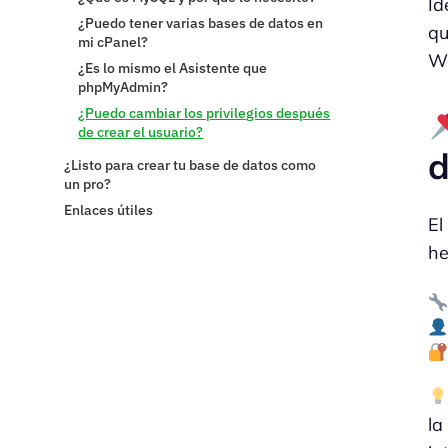
Id
¿Puedo tener varias bases de datos en
qu
mi cPanel?
Wo
¿Es lo mismo el Asistente que
phpMyAdmin?
¿Puedo cambiar los privilegios después
de crear el usuario?
d
¿Listo para crear tu base de datos como
un pro?
Enlaces útiles
E
he
la