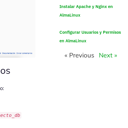
Instalar Apache y Nginx en
AlmaLinux
Configurar Usuarios y Permisos
en AlmaLinux
« Previous
Next »
tos
o:
yecto_db